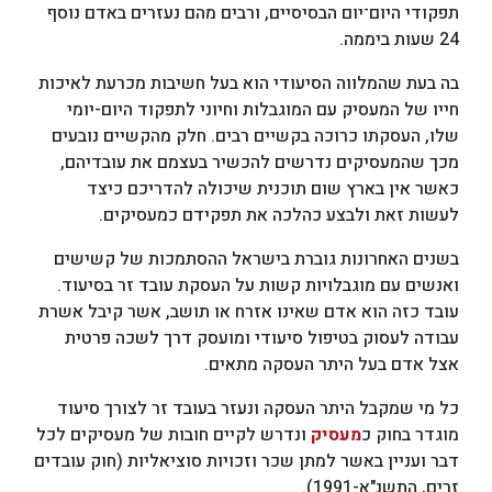
תפקודי היום־יום הבסיסיים, ורבים מהם נעזרים באדם נוסף
24 שעות ביממה.
בה בעת שהמלווה הסיעודי הוא בעל חשיבות מכרעת לאיכות
חייו של המעסיק עם המוגבלות וחיוני לתפקוד היום-יומי
שלו, העסקתו כרוכה בקשיים רבים. חלק מהקשיים נובעים
מכך שהמעסיקים נדרשים להכשיר בעצמם את עובדיהם,
כאשר אין בארץ שום תוכנית שיכולה להדריכם כיצד
לעשות זאת ולבצע כהלכה את תפקידם כמעסיקים.
בשנים האחרונות גוברת בישראל ההסתמכות של קשישים
ואנשים עם מוגבלויות קשות על העסקת עובד זר בסיעוד.
עובד כזה הוא אדם שאינו אזרח או תושב, אשר קיבל אשרת
עבודה לעסוק בטיפול סיעודי ומועסק דרך לשכה פרטית
אצל אדם בעל היתר העסקה מתאים.
כל מי שמקבל היתר העסקה ונעזר בעובד זר לצורך סיעוד
מוגדר בחוק כ
מעסיק
ונדרש לקיים חובות של מעסיקים לכל
דבר ועניין באשר למתן שכר וזכויות סוציאליות (חוק עובדים
זרים, התשנ"א-1991).